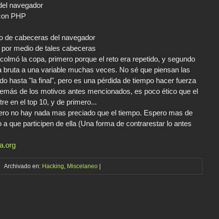
del navegador
 con PHP
io de cabeceras del navegador
P por medio de tales cabeceras
 colmó la copa, primero porque el reto era repetido, y segundo
za bruta a una variable muchas veces. No sé que piensan las
 hasta "la final", pero es una pérdida de tiempo hacer fuerza
demás de los motivos antes mencionados, es poco ético que el
re en el top 10, y de primero...
ero no hay nada mas preciado que el tiempo. Espero mas de
o a que participen de ella (Una forma de contrarestar lo antes
a.org
Archivado en:
Hacking
,
Miscelaneo
|