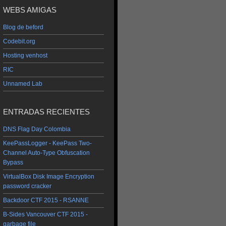
WEBS AMIGAS
Blog de beford
Codebit.org
Hosting venhost
RIC
Unnamed Lab
ENTRADAS RECIENTES
DNS Flag Day Colombia
KeePassLogger - KeePass Two-
Channel Auto-Type Obfuscation
Bypass
VirtualBox Disk Image Encryption
password cracker
Backdoor CTF 2015 - RSANNE
B-Sides Vancouver CTF 2015 -
garbage file