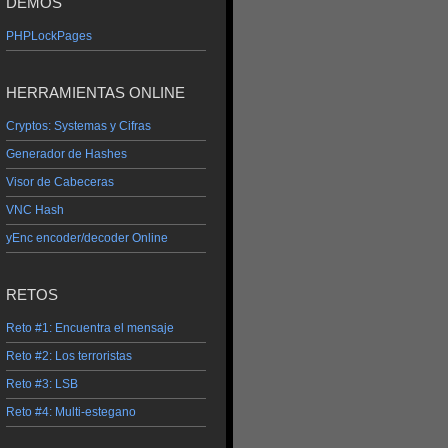
DEMOS
PHPLockPages
HERRAMIENTAS ONLINE
Cryptos: Systemas y Cifras
Generador de Hashes
Visor de Cabeceras
VNC Hash
yEnc encoder/decoder Online
RETOS
Reto #1: Encuentra el mensaje
Reto #2: Los terroristas
Reto #3: LSB
Reto #4: Multi-estegano