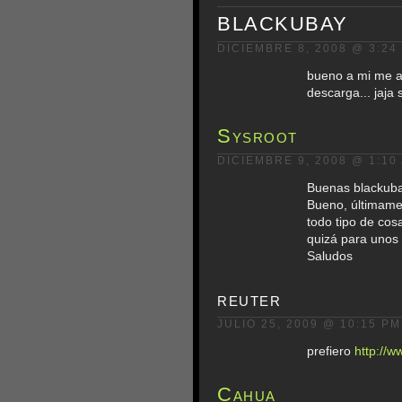
BLACKUBAY
DICIEMBRE 8, 2008 @ 3:24
bueno a mi me ag
descarga... jaja 
Sysroot
DICIEMBRE 9, 2008 @ 1:10
Buenas blackubay
Bueno, últimamen
todo tipo de co
quizá para unos 
Saludos
reuter
JULIO 25, 2009 @ 10:15 PM
prefiero
http://w
Cahua