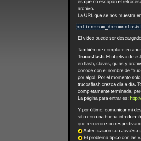
es que no escapan el retroceso 
archivo.
La URL que se nos muestra en 
option
=
com_documentos
&
El video puede ser descargado
También me complace en anunc
Trucosflash
. El objetivo de e
en flash, claves, guías y arch
conoce con el nombre de "trucos
por algo!. Por el momento sol
trucosflash crezca día a día. 
completamente terminada, pero
La página para entrar es:
http:
Y por último, comunicar mi de
sitio con una buena introducci
que recuerdo son respectivam
Autenticación con JavaScri
El problema típico con las 