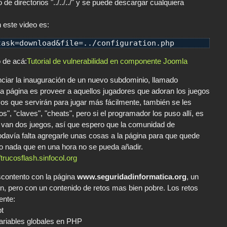
de directorios "../../../" y se puede descargar cualquiera
este video es:
task
=
download
&
file
=../
configuration
.
php
 de acá:
Tutorial de vulnerabilidad en componente Joomla
iar la inauguración de un nuevo subdominio, llamado
sta página es proveer a aquellos jugadores que adoran los juegos
ivos que servirán para jugar más fácilmente, también se les
", "claves", "cheats", pero si el programador los puso allí, es
o van dos juegos, así que espero que la comunidad de
Todavía falta agregarle unas cosas a la página para que quede
 nada que en una hora no se pueda añadir.
//trucosflash.sinfocol.org
scontento con la página
www.seguridadinformatica.org
, un
ón, pero con un contenido de retos mas bien pobre. Los retos
ente:
pt
variables globales en PHP