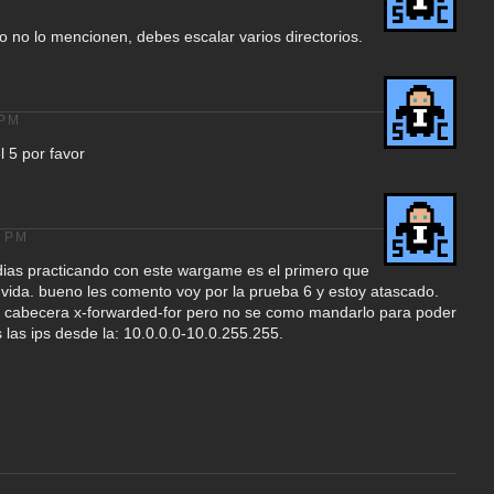
o no lo mencionen, debes escalar varios directorios.
 PM
l 5 por favor
4 PM
dias practicando con este wargame es el primero que
vida. bueno les comento voy por la prueba 6 y estoy atascado.
a cabecera x-forwarded-for pero no se como mandarlo para poder
 las ips desde la: 10.0.0.0-10.0.255.255.
o