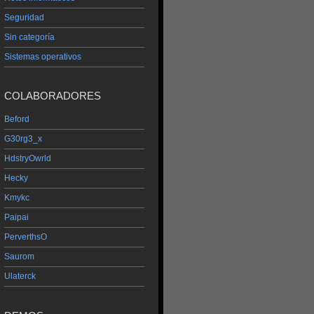
Seguridad
Sin categoría
Sistemas operativos
COLABORADORES
Beford
G30rg3_x
HdstryOwrld
Hecky
Kmykc
Paipai
PerverthsO
Saurom
Ulaterck