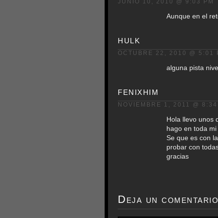
JUNIO 10, 2010 @ 9:03 PM
Aunque en el ret
hulk
OCTUBRE 22, 2010 @ 5:01
alguna pista nive
fenixhim
NOVIEMBRE 1, 2011 @ 8:3
Hola llevo unos 
hago en toda mi 
Se que es con l
probar con todas
gracias
Deja un comentari