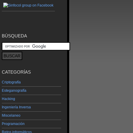
BÚSQUEDA
CATEGORÍAS
Criptografía
Esteganografía
Hacking
Ingeniería Inversa
Miscelaneo
Programación
Retos informáticos